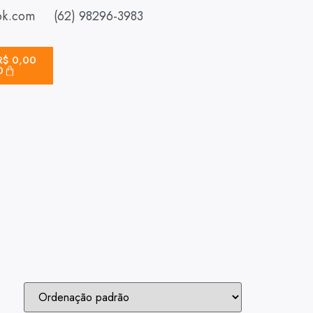
ok.com
(62) 98296-3983
R$
0,00
0