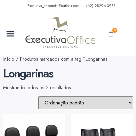
Executiva_comercial@outlook.com
(62) 98296-3983
0
MÓVEIS EM AÇO
MÓVEIS ESCOLARES
Início
/ Produtos marcados com a tag “Longarinas”
Longarinas
Mostrando todos os 2 resultados