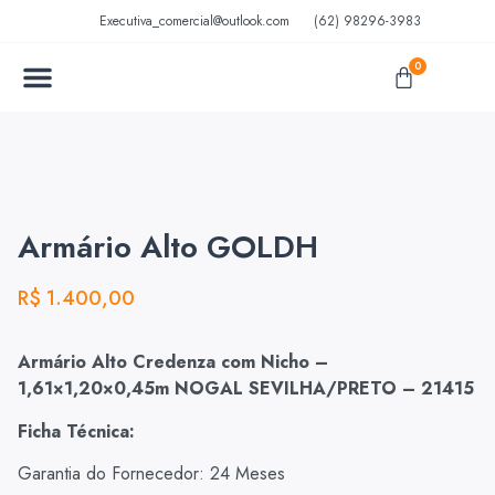
Executiva_comercial@outlook.com
(62) 98296-3983
0
MÓVEIS EM AÇO
MÓVEIS ESCOLARES
Armário Alto GOLDH
R$
1.400,00
Armário Alto Credenza com Nicho –
1,61×1,20×0,45m NOGAL SEVILHA/PRETO – 21415
Ficha Técnica:
Garantia do Fornecedor: 24 Meses