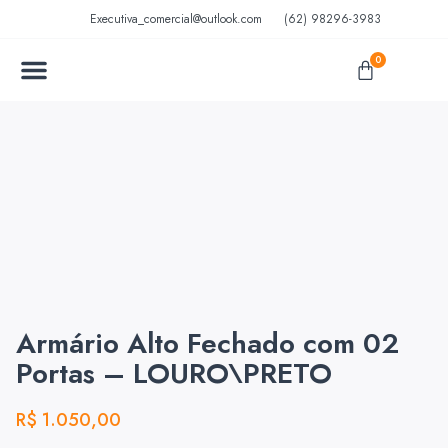
Executiva_comercial@outlook.com
(62) 98296-3983
0
MÓVEIS EM AÇO
MÓVEIS ESCOLARES
Armário Alto Fechado com 02
Portas – LOURO\PRETO
R$
1.050,00