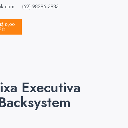
ok.com
(62) 98296-3983
R$
0,00
0
ixa Executiva
 Backsystem