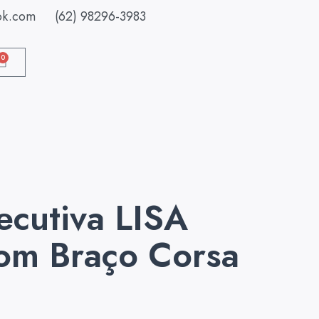
ok.com
(62) 98296-3983
0
ecutiva LISA
com Braço Corsa