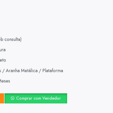
b consulta)
ura
eto
s / Aranha Metálica / Plataforma
Meses
o
Comprar com Vendedor