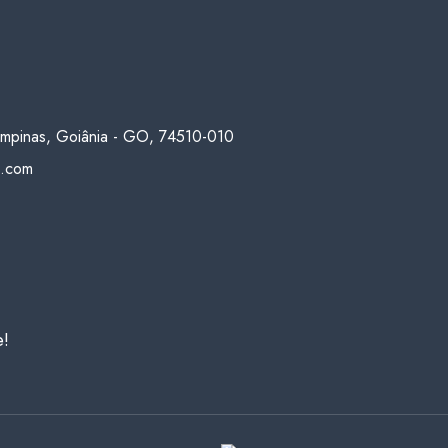
Campinas, Goiânia - GO, 74510-010
k.com
e!