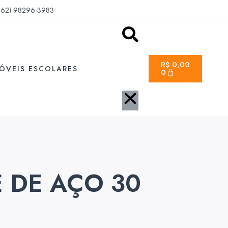
(62) 98296-3983
R$
0,00
ÓVEIS ESCOLARES
0
 DE AÇO 30