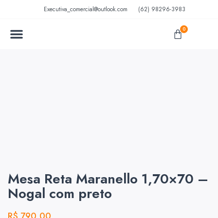
Executiva_comercial@outlook.com
(62) 98296-3983
0
MÓVEIS EM AÇO
MÓVEIS ESCOLARES
Mesa Reta Maranello 1,70×70 –
Nogal com preto
R$
790,00