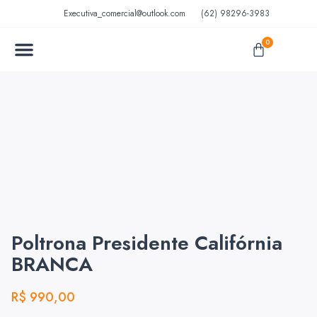
Executiva_comercial@outlook.com
(62) 98296-3983
0
MÓVEIS EM AÇO
MÓVEIS ESCOLARES
Poltrona Presidente Califórnia
BRANCA
R$
990,00