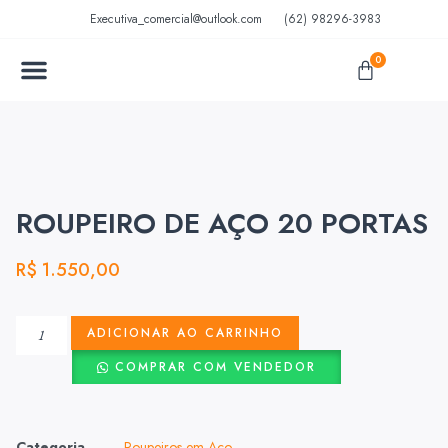
Executiva_comercial@outlook.com
(62) 98296-3983
0
MÓVEIS EM AÇO
MÓVEIS ESCOLARES
ROUPEIRO DE AÇO 20 PORTAS
R$
1.550,00
ADICIONAR AO CARRINHO
COMPRAR COM VENDEDOR
Categoria
Roupeiros em Aço