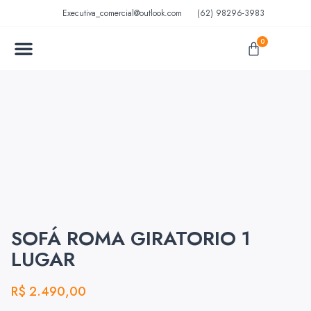
Executiva_comercial@outlook.com
(62) 98296-3983
0
MÓVEIS EM AÇO
MÓVEIS ESCOLARES
SOFÁ ROMA GIRATORIO 1
LUGAR
R$
2.490,00